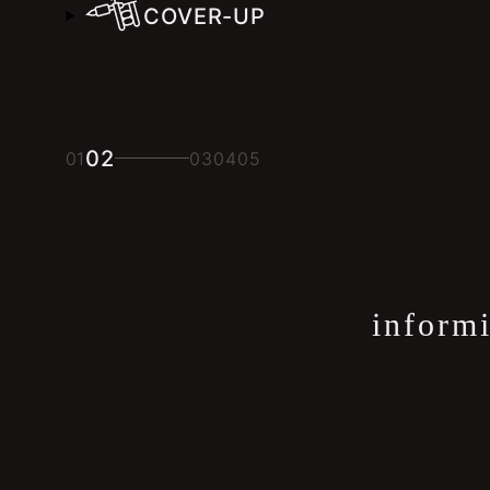
COVER-UP
02
01
03
04
05
informi