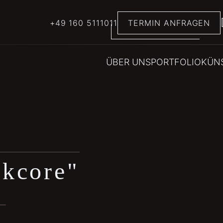
+49 160 5111011
TERMIN ANFRAGEN
ÜBER UNS
PORTFOLIO
KÜN
nkcore"